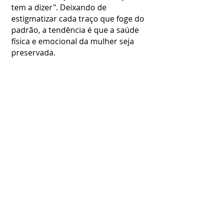
tem a dizer". Deixando de
estigmatizar cada traço que foge do
padrão, a tendência é que a saúde
física e emocional da mulher seja
preservada.
Programação:
13h30
Abertura da Casa
14h15
Início da programação
14h20
“Eu de você” com Denise
Fraga
14h40
“Nosso corpo fala, mas será
que estamos entendendo?”
Com Andreza Delgado, Jéssica
Balbino, Maria Carvalhosa e Vera
Iaconelli
15h20
“Afetos Colaterais” com Maria
Bopp
15h30
Quem disse, Berenice?