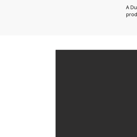
A Du
prod